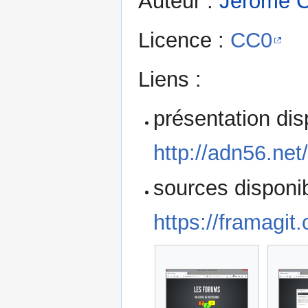
Auteur :
Jérôme C
Licence :
CC0
Liens :
présentation dis
http://adn56.net
sources disponib
https://framagit