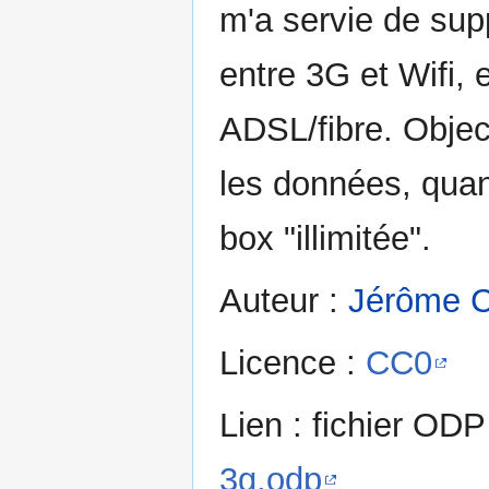
m'a servie de supp
entre 3G et Wifi, 
ADSL/fibre. Objec
les données, quand
box "illimitée".
Auteur :
Jérôme C
Licence :
CC0
Lien : fichier OD
3g.odp