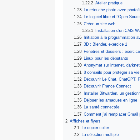
1.22.2
Atelier pratique
1.23
La retouche photo avec photofil
1.24
Le logiciel libre et l'Open Sour
1.25
Créer un site web
1.25.1
Installation d'un CMS W
1.26
Initiation à la programmation 
1.27
3D : Blender, exercice 1
1.28
Fenêtres et dossiers : exercice
1.29
Linux pour les débutants
1.30
Anonymat sur internet, darknet
1.31
8 conseils pour protéger sa vi
1.32
Découvrir Le Chat, ChatGPT, Per
1.33
Découvrir France Connect
1.34
Installer Bitwarden, un gestio
1.35
Déjouer les arnaques en ligne
1.36
La santé connectée
1.37
Comment j'ai remplacer Gmail 
2
Affiches et flyers
2.1
Le copier coller
2.2
La sélection multiple