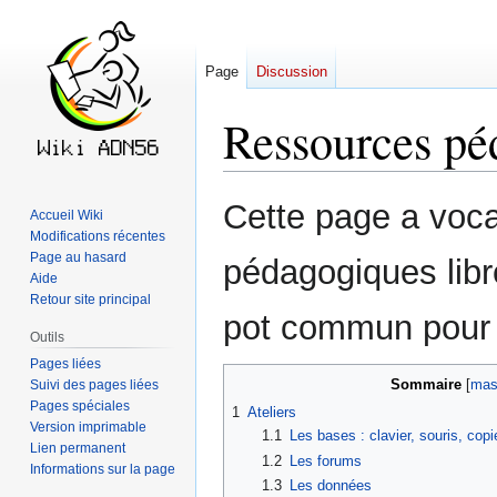
Page
Discussion
Ressources pé
Aller
Aller
Cette page a voca
Accueil Wiki
à
à
Modifications récentes
la
la
Page au hasard
pédagogiques libr
navigation
recherche
Aide
Retour site principal
pot commun pour l
Outils
Pages liées
Sommaire
Suivi des pages liées
Pages spéciales
1
Ateliers
Version imprimable
1.1
Les bases : clavier, souris, copie
Lien permanent
1.2
Les forums
Informations sur la page
1.3
Les données