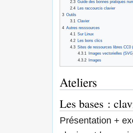
2.3
Guide des bonnes pratiques nu
2.4
Les raccourcis clavier
3
Outils
3.1
Clavier
4
Autres resssources
4.1
Sur Linux
4.2
Les bons clics
4.3
Sites de ressources libres CC0 
4.3.1
Images vectorielles (SVG
4.3.2
Images
Ateliers
Les bases : clav
Présentation + ex