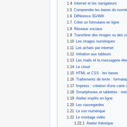
1.4
Internet et les navigateurs
1.5
Comprendre les bases du numéri
1.6
Différence 3G/Wifi
1.7
Créer un formulaire en ligne
1.8
Réseaux sociaux
1.9
Transférer des images ou des v
1.10
Les images numériques
1.11
Les achats par internet
1.12
Initiation aux tableurs
1.13
Les mails et la messagerie éle
1.14
Le cloud
1.15
HTML et CSS : les bases
1.16
Traitements de texte : formatag
1.17
Impress : création d'une carte
1.18
Smartphones et tablettes : not
1.19
Atelier impôts en ligne
1.20
Les sauvegardes
1.21
Le son numérique
1.22
Le montage vidéo
1.22.1
Atelier théorique