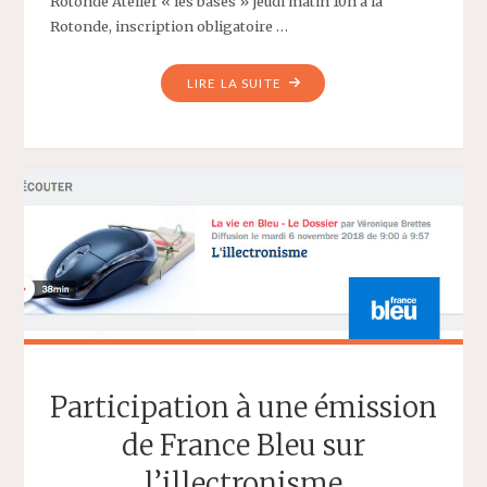
Rotonde Atelier « les bases » jeudi matin 10h à la
Rotonde, inscription obligatoire …
"PROGRAMME
LIRE LA SUITE
DE
LA
SEMAINE
DU
12
NOVEMBRE
2018"
Participation à une émission
de France Bleu sur
l’illectronisme