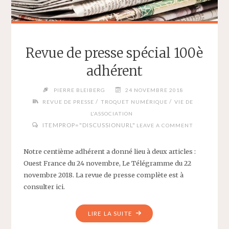
Revue de presse spécial 100è
adhérent
PIERRE BLEIBERG
24 NOVEMBRE 2018
/
/
REVUE DE PRESSE
TROQUET NUMÉRIQUE
VIE DE
L'ASSOCIATION
ITEMPROP="DISCUSSIONURL"
LEAVE A COMMENT
Notre centième adhérent a donné lieu à deux articles :
Ouest France du 24 novembre, Le Télégramme du 22
novembre 2018. La revue de presse complète est à
consulter ici.
"REVUE
LIRE LA SUITE
DE