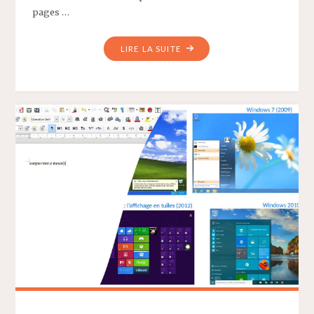
pages …
"PRINT
LIRE LA SUITE
:
LES
JOURNAUX
BRÛLENT-
ILS
?
WEB
:
LA
PRESSE
ÉCRITE
BRILLE-
T-
ELLE
?"