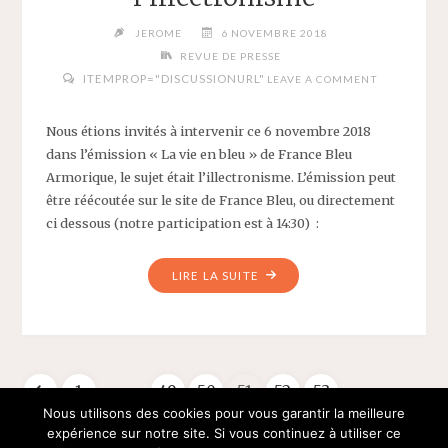
JEROME
6 NOVEMBRE 2018
REVUE DE PRESSE
ITEMPROP="DISCUSSIONURL"
LEAVE A COMMENT
Nous étions invités à intervenir ce 6 novembre 2018
dans l’émission « La vie en bleu » de France Bleu
Armorique, le sujet était l’illectronisme. L’émission peut
être réécoutée sur le site de France Bleu, ou directement
ci dessous (notre participation est à 14:30) :
"PARTICIPATION
LIRE LA SUITE
À
UNE
ÉMISSION
DE
…
…
1
49
50
51
52
53
FRANCE
Nous utilisons des cookies pour vous garantir la meilleure
BLEU
Pagination
64
expérience sur notre site. Si vous continuez à utiliser ce
SUR