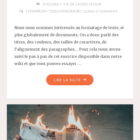
/
ATELIERS
VIE DE L'ASSOCIATION
ITEMPROP="DISCUSSIONURL"
LEAVE A COMMENT
Nous nous sommes intéressés au formatage de texte, et
plus globalement de documents. On a donc parlé des
titres, des couleurs, des tailles de caractères, de
l’alignement des paragraphes… Pour cela nous avons
suivi le pas à pas de cet exercice disponible dans notre
wiki et que vous pouvez essayer …
"COMPTE
LIRE LA SUITE
RENDU
DES
ATELIERS
« TRAITEMENT
DE
TEXTE »
DU
22