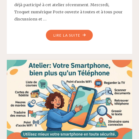
déjà participé à cet atelier récemment. Mercredi,
Troquet numérique Porte ouverte à toutes et à tous pour
discussions et …
"MENU
LIRE LA SUITE
DE
LA
SEMAINE
DU
1ER
JUIN
2026"