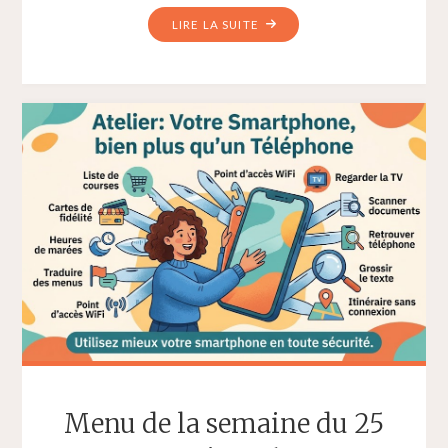
"COMPTE
LIRE LA SUITE
RENDU
DE
L’ATELIER
«
MIEUX
UTILISER
SON
SMARTPHONE
»
DU
28
MAI
2026"
Menu de la semaine du 25