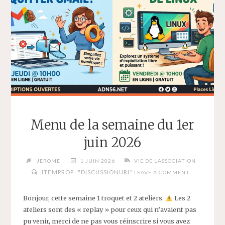
COMMENT
J’AI
QUITTÉ
GMAIL
»
DU
4
MAIL
2026"
Menu de la semaine du 1er
juin 2026
JEROME
1 JUIN 2026
VIE DE L'ASSOCIATION
ITEMPROP="DISCUSSIONURL"
LEAVE A COMMENT
Bonjour, cette semaine 1 troquet et 2 ateliers.
Les 2
ateliers sont des « replay » pour ceux qui n’avaient pas
pu venir, merci de ne pas vous réinscrire si vous avez