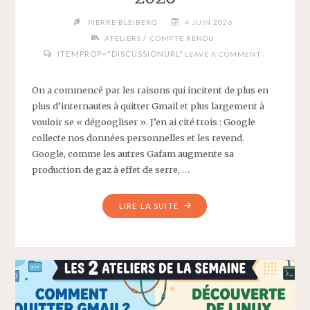
PIERRE BLEIBERG
4 JUIN 2026
/
ATELIERS
COMPTE RENDU
ITEMPROP="DISCUSSIONURL"
LEAVE A COMMENT
On a commencé par les raisons qui incitent de plus en
plus d’internautes à quitter Gmail et plus largement à
vouloir se « dégoogliser ». J’en ai cité trois : Google
collecte nos données personnelles et les revend.
Google, comme les autres Gafam augmente sa
production de gaz à effet de serre, …
"COMPTE
LIRE LA SUITE
RENDU
DE
L’ATELIER
«
POURQUOI
ET