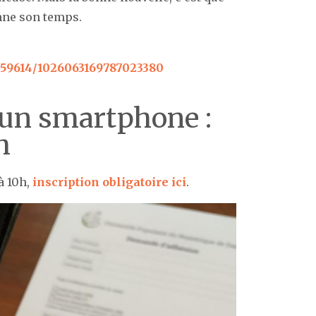
enne son temps.
059614/1026063169787023380
 un smartphone :
h
à 10h,
inscription obligatoire ici
.