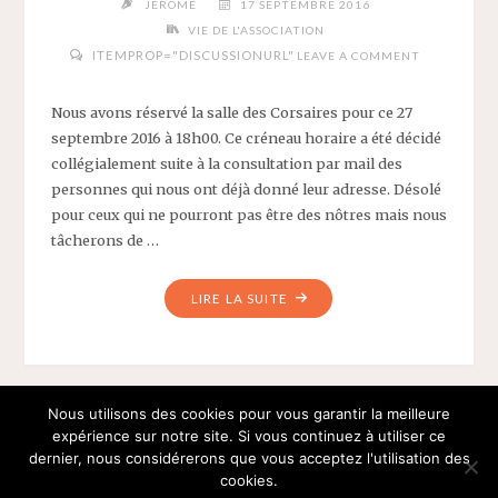
JEROME
17 SEPTEMBRE 2016
VIE DE L'ASSOCIATION
ITEMPROP="DISCUSSIONURL"
LEAVE A COMMENT
Nous avons réservé la salle des Corsaires pour ce 27
septembre 2016 à 18h00. Ce créneau horaire a été décidé
collégialement suite à la consultation par mail des
personnes qui nous ont déjà donné leur adresse. Désolé
pour ceux qui ne pourront pas être des nôtres mais nous
tâcherons de …
"VENEZ
LIRE LA SUITE
À
NOTRE
1ÈRE
RÉUNION
Nous utilisons des cookies pour vous garantir la meilleure
…
1
62
63
64
LE
expérience sur notre site. Si vous continuez à utiliser ce
27
dernier, nous considérerons que vous acceptez l'utilisation des
Pagination
SEPTEMBRE
cookies.